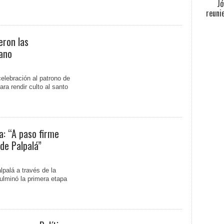
Jó
reuni
eron las
ano
elebración al patrono de
ara rendir culto al santo
a: “A paso firme
de Palpalá”
lpalá a través de la
ulminó la primera etapa