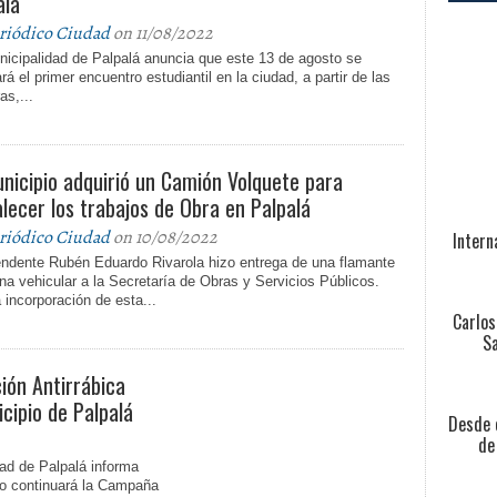
alá
riódico Ciudad
on 11/08/2022
nicipalidad de Palpalá anuncia que este 13 de agosto se
ará el primer encuentro estudiantil en la ciudad, a partir de las
as,...
unicipio adquirió un Camión Volquete para
alecer los trabajos de Obra en Palpalá
riódico Ciudad
on 10/08/2022
Intern
tendente Rubén Eduardo Rivarola hizo entrega de una flamante
a vehicular a la Secretaría de Obras y Servicios Públicos.
 incorporación de esta...
Carlos
Sa
ión Antirrábica
icipio de Palpalá
Desde e
de
ad de Palpalá informa
to continuará la Campaña