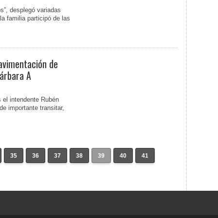
s”, desplegó variadas
a familia participó de las
avimentación de
Bárbara A
 el intendente Rubén
de importante transitar,
35
36
37
38
39
40
41