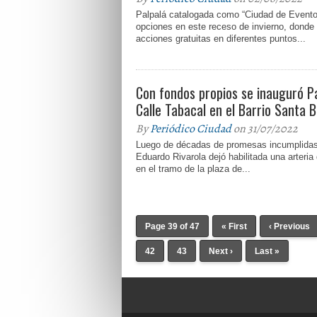
Palpalá catalogada como “Ciudad de Evento
opciones en este receso de invierno, donde l
acciones gratuitas en diferentes puntos...
Con fondos propios se inauguró P
Calle Tabacal en el Barrio Santa 
By
Periódico Ciudad
on 31/07/2022
Luego de décadas de promesas incumplidas
Eduardo Rivarola dejó habilitada una arteria 
en el tramo de la plaza de...
Page 39 of 47
« First
‹ Previous
42
43
Next ›
Last »