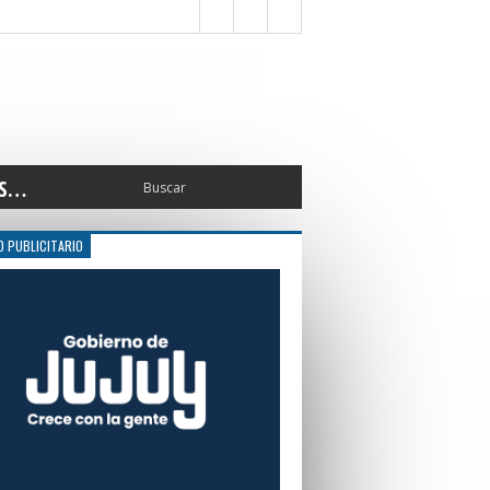
S…
ERIOR
O PUBLICITARIO
ORTES
 PEDRO
CCIONES 2025
ISLATIVO
ISMO
TURA
ERAL