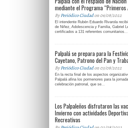
Palpalá con el respaldo de Nación
mediante el Programa “Primeros 
By
Periódico Ciudad
on 06/08/2022
El intendente Rubén Eduardo Rivarola recibió
de Niñez, Adolescencia y Familia, Gabriel L
certificados a 131 referentes comunitarios...
Palpalá se prepara para la Festiv
Cayetano, Patrono del Pan y Trab
By
Periódico Ciudad
on 03/08/2022
En la recta final de los aspectos organizati
Palpalá afina los pormenores para la jornada
celebración patronal, que se...
Los Palpaleños disfrutaron las va
Invierno con actividades Deportiva
Recreativas
By
Periódico Ciudad
on 02/08/2022