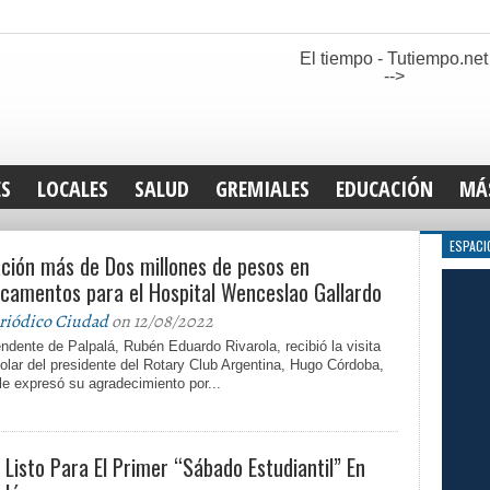
El tiempo - Tutiempo.net
-->
ES
LOCALES
SALUD
GREMIALES
EDUCACIÓN
MÁ
INT
ESPACI
ción más de Dos millones de pesos en
DEP
SAN
camentos para el Hospital Wenceslao Gallardo
ELE
riódico Ciudad
on 12/08/2022
LEG
endente de Palpalá, Rubén Eduardo Rivarola, recibió la visita
TUR
olar del presidente del Rotary Club Argentina, Hugo Córdoba,
le expresó su agradecimiento por...
CUL
GEN
 Listo Para El Primer “Sábado Estudiantil” En