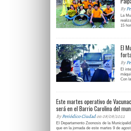
Palp
By
Pe
La Mu
realiz
15 hor
El M
fort
By
Pe
El in
máquin
Con la
Este martes operativo de Vacunac
será en el Barrio Carolina del mun
By
Periódico Ciudad
on 08/08/2022
El Departamento Zoonosis de la Municipalid
que en la jornada de este martes 9 de agos