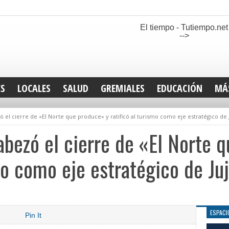
El tiempo - Tutiempo.net
-->
ES
LOCALES
SALUD
GREMIALES
EDUCACIÓN
MÁ
INT
ó el cierre de «El Norte que produce» y ratificó al turismo como eje estratégico de 
DEP
SAN
abezó el cierre de «El Norte 
ELE
LEG
smo como eje estratégico de Ju
TUR
CUL
GEN
ESPACI
Pin It