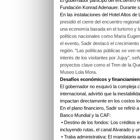
El gobernador participó del encuentro r
Fundación Konrad Adenauer. Durante su 
En las instalaciones del Hotel Altos de
presidió el cierre del encuentro regiona
una economía basada en el turismo y la 
políticos nacionales como María Eugen
el evento, Sadir destacó el crecimiento
región. “Las políticas públicas se ven r
interés de los visitantes por Jujuy”, s
proyectos clave como el Tren de la Queb
Museo Lola Mora.
Desafíos económicos y financiamient
El gobernador no esquivó la compleja c
internacional, advirtió que la inestabilid
impactan directamente en los costos lo
En el plano financiero, Sadir se refirió
Banco Mundial y la CAF:
• Destino de los fondos: Los créditos e
incluyendo rutas, el canal Alvarado y u
• Traba administrativa: El mandatario 