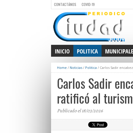
CONTACTÁNOS
COVID-19
INICIO
POLITICA
MUNICIPAL
Home
/
Noticias
/
Politica
/
Carlos Sadir encabez
Carlos Sadir enc
ratificó al turi
Publicado el 18/03/2026