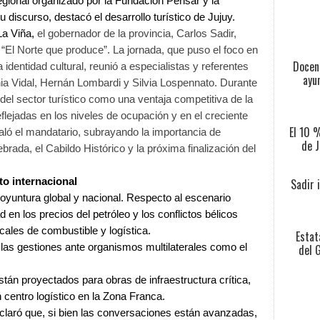
egional organizado por la Fundación Pensar y la
discurso, destacó el desarrollo turístico de Jujuy.
 La Viña,
el gobernador de la provincia, Carlos Sadir,
l “El Norte que produce”. La jornada, que puso el foco en
Docent
identidad cultural, reunió a especialistas y referentes
ayu
ia Vidal, Hernán Lombardi y Silvia Lospennato. Durante
 del sector turístico como una ventaja competitiva de la
eflejadas en los niveles de ocupación y en el creciente
El 10 
eñaló el mandatario, subrayando la importancia de
de J
rada, el Cabildo Histórico y la próxima finalización del
Sadir 
o internacional
oyuntura global y nacional. Respecto al escenario
ad en los precios del petróleo y los conflictos bélicos
cales de combustible y logística.
Estat
del 
 a las gestiones ante organismos multilaterales como el
stán proyectados para obras de infraestructura crítica,
n centro logístico en la Zona Franca.
aclaró que, si bien las conversaciones están avanzadas,