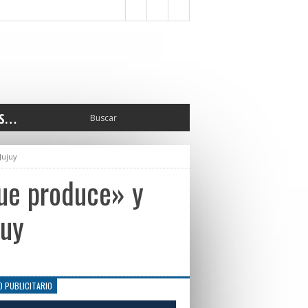
S…
ERIOR
Jujuy
ORTES
 PEDRO
que produce» y
CCIONES 2025
ISLATIVO
juy
ISMO
TURA
ERAL
O PUBLICITARIO