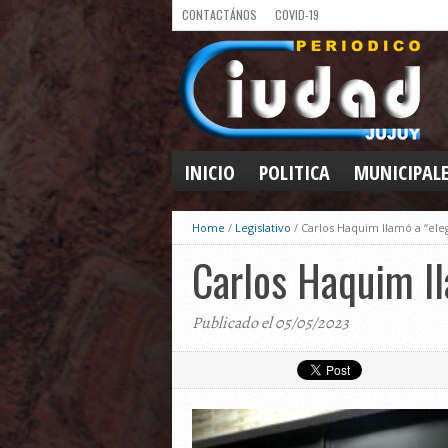
CONTACTÁNOS
COVID-19
INICIO
POLITICA
MUNICIPAL
Home
/
Legislativo
/
Carlos Haquim llamó a “ele
Carlos Haquim ll
Publicado el 05/05/2023