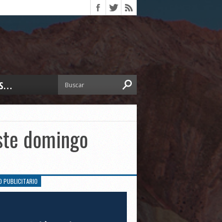
S…
ERIOR
ORTES
 PEDRO
este domingo
CCIONES 2025
ISLATIVO
ISMO
TURA
O PUBLICITARIO
ERAL