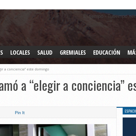
El tiempo - Tutiempo.net
-->
ES
LOCALES
SALUD
GREMIALES
EDUCACIÓN
MÁ
INT
gir a conciencia” este domingo
DEP
SAN
amó a “elegir a conciencia” 
ELE
LEG
TUR
CUL
ESPACI
Pin It
GEN