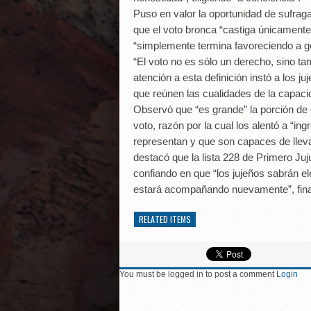
Puso en valor la oportunidad de sufragar
que el voto bronca “castiga únicamente
“simplemente termina favoreciendo a g
“El voto no es sólo un derecho, sino ta
atención a esta definición instó a los j
que reúnen las cualidades de la capaci
Observó que “es grande” la porción de
voto, razón por la cual los alentó a “in
representan y que son capaces de llev
destacó que la lista 228 de Primero Ju
confiando en que “los jujeños sabrán el
estará acompañando nuevamente”, fina
RELATED ITEMS
You must be logged in to post a comment
Login