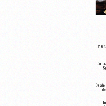
Intern
Carlos
Sa
Desde e
de
Jó