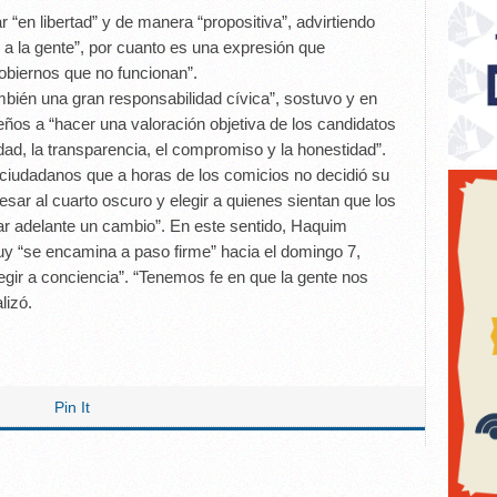
 “en libertad” y de manera “propositiva”, advirtiendo
 a la gente”, por cuanto es una expresión que
obiernos que no funcionan”.
mbién una gran responsabilidad cívica”, sostuvo y en
ujeños a “hacer una valoración objetiva de los candidatos
dad, la transparencia, el compromiso y la honestidad”.
 ciudadanos que a horas de los comicios no decidió su
gresar al cuarto oscuro y elegir a quienes sientan que los
ar adelante un cambio”. En este sentido, Haquim
juy “se encamina a paso firme” hacia el domingo 7,
egir a conciencia”. “Tenemos fe en que la gente nos
lizó.
Pin It