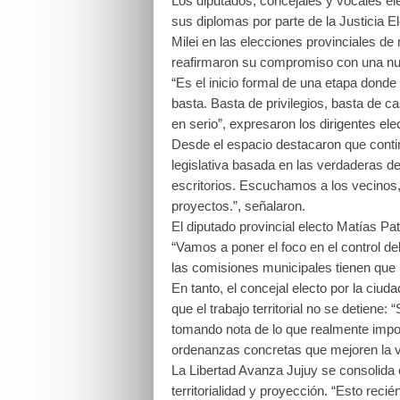
Los diputados, concejales y vocales el
sus diplomas por parte de la Justicia El
Milei en las elecciones provinciales de
reafirmaron su compromiso con una nuev
“Es el inicio formal de una etapa donde
basta. Basta de privilegios, basta de c
en serio”, expresaron los dirigentes ele
Desde el espacio destacaron que contin
legislativa basada en las verdaderas 
escritorios. Escuchamos a los vecinos,
proyectos.”, señalaron.
El diputado provincial electo Matías Pate
“Vamos a poner el foco en el control del
las comisiones municipales tienen que 
En tanto, el concejal electo por la ci
que el trabajo territorial no se detiene
tomando nota de lo que realmente impo
ordenanzas concretas que mejoren la vi
La Libertad Avanza Jujuy se consolida 
territorialidad y proyección. “Esto re