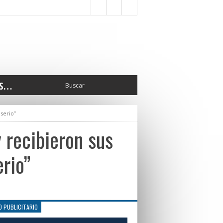
S…
ERIOR
serio”
ORTES
 PEDRO
 recibieron sus
CCIONES 2025
ISLATIVO
rio”
ISMO
TURA
ERAL
O PUBLICITARIO