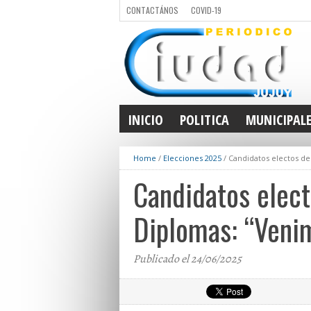
CONTACTÁNOS
COVID-19
INICIO
POLITICA
MUNICIPAL
Home
/
Elecciones 2025
/
Candidatos electos de 
Candidatos elect
Diplomas: “Venim
Publicado el 24/06/2025