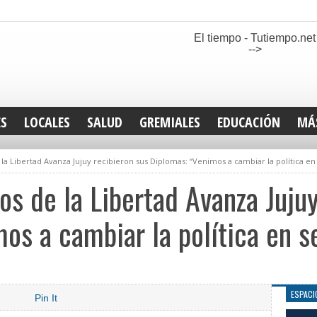
El tiempo - Tutiempo.net
-->
ES
LOCALES
SALUD
GREMIALES
EDUCACIÓN
MÁ
INT
la Libertad Avanza Jujuy recibieron sus Diplomas: “Venimos a cambiar la política en 
DEP
SAN
os de la Libertad Avanza Jujuy
ELE
LEG
os a cambiar la política en se
TUR
CUL
GEN
ESPACI
Pin It