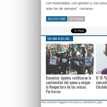
con honestidad, con gestión y con resul
ante los de siempre”, cerraron.
RELATED ITEMS
DESTACADA
YOU MAY ALSO LIKE...
Docentes Jujeños ratificaron la
El 10 %
continuidad del ayuno y exigen
censado
la Reapertura de las mesas
Córdob
Paritarias
You must be logged in to post a comment
Login