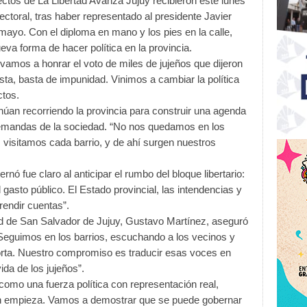
ectos de La Libertad Avanza Jujuy recibieron este lunes
ectoral, tras haber representado al presidente Javier
 mayo. Con el diploma en mano y los pies en la calle,
a forma de hacer política en la provincia.
 vamos a honrar el voto de miles de jujeños que dijeron
asta, basta de impunidad. Vinimos a cambiar la política
ctos.
úan recorriendo la provincia para construir una agenda
demandas de la sociedad. “No nos quedamos en los
 visitamos cada barrio, y de ahí surgen nuestros
rnó fue claro al anticipar el rumbo del bloque libertario:
 gasto público. El Estado provincial, las intendencias y
rendir cuentas”.
udad de San Salvador de Jujuy, Gustavo Martínez, aseguró
: “Seguimos en los barrios, escuchando a los vecinos y
rta. Nuestro compromiso es traducir esas voces en
da de los jujeños”.
como una fuerza política con representación real,
cién empieza. Vamos a demostrar que se puede gobernar