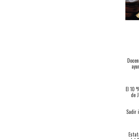
Docent
ayu
El 10 
de J
Sadir 
Estat