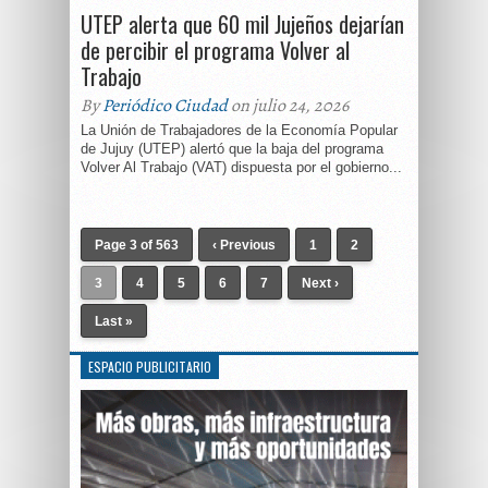
UTEP alerta que 60 mil Jujeños dejarían
de percibir el programa Volver al
Trabajo
By
Periódico Ciudad
on julio 24, 2026
La Unión de Trabajadores de la Economía Popular
de Jujuy (UTEP) alertó que la baja del programa
Volver Al Trabajo (VAT) dispuesta por el gobierno...
Page 3 of 563
‹ Previous
1
2
3
4
5
6
7
Next ›
Last »
ESPACIO PUBLICITARIO