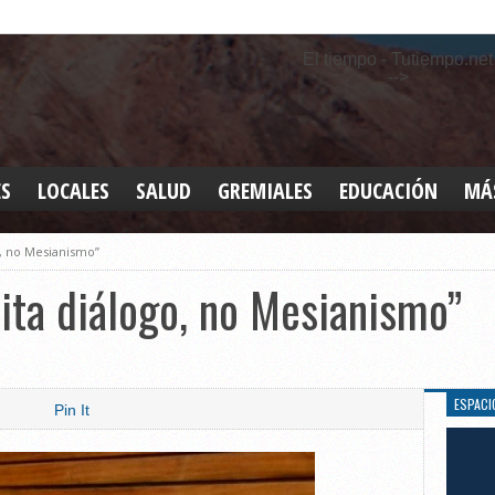
El tiempo - Tutiempo.net
-->
ES
LOCALES
SALUD
GREMIALES
EDUCACIÓN
MÁ
INT
o, no Mesianismo”
DEP
SAN
ita diálogo, no Mesianismo”
ELE
LEG
TUR
CUL
ESPACI
Pin It
GEN