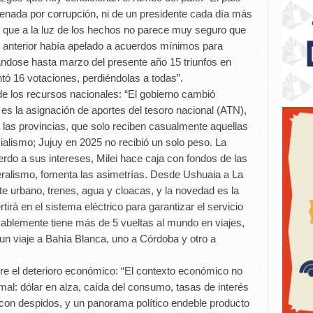
enada por corrupción, ni de un presidente cada día más
o’, que a la luz de los hechos no parece muy seguro que
o anterior había apelado a acuerdos mínimos para
rándose hasta marzo del presente año 15 triunfos en
tó 16 votaciones, perdiéndolas a todas”.
de los recursos nacionales: “El gobierno cambió
o es la asignación de aportes del tesoro nacional (ATN),
 las provincias, que solo reciben casualmente aquellas
ialismo; Jujuy en 2025 no recibió un solo peso. La
rdo a sus intereses, Milei hace caja con fondos de las
deralismo, fomenta las asimetrías. Desde Ushuaia a La
 urbano, trenes, agua y cloacas, y la novedad es la
irá en el sistema eléctrico para garantizar el servicio
ablemente tiene más de 5 vueltas al mundo en viajes,
un viaje a Bahía Blanca, uno a Córdoba y otro a
obre el deterioro económico: “El contexto económico no
al: dólar en alza, caída del consumo, tasas de interés
y con despidos, y un panorama político endeble producto