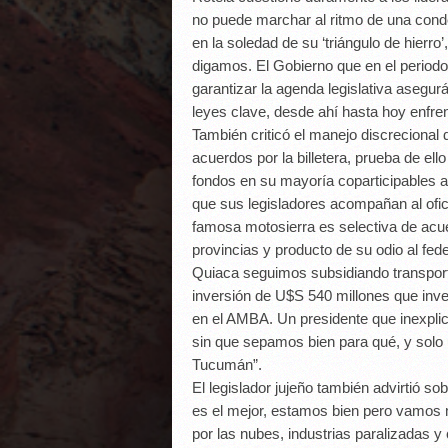
no puede marchar al ritmo de una cond
en la soledad de su ‘triángulo de hierr
digamos. El Gobierno que en el period
garantizar la agenda legislativa asegu
leyes clave, desde ahí hasta hoy enfren
También criticó el manejo discrecional 
acuerdos por la billetera, prueba de ell
fondos en su mayoría coparticipables a
que sus legisladores acompañan al ofic
famosa motosierra es selectiva de acue
provincias y producto de su odio al fe
Quiaca seguimos subsidiando transporte
inversión de U$S 540 millones que invert
en el AMBA. Un presidente que inexplic
sin que sepamos bien para qué, y solo 
Tucumán”.
El legislador jujeño también advirtió s
es el mejor, estamos bien pero vamos m
por las nubes, industrias paralizadas 