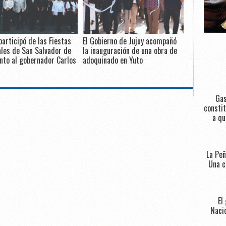
participó de las Fiestas
El Gobierno de Jujuy acompañó
les de San Salvador de
la inauguración de una obra de
unto al gobernador Carlos
adoquinado en Yuto
Gas
constit
a qu
La Peñ
Una c
El
Nacio