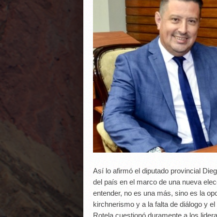
Así lo afirmó el diputado provincial Die
del país en el marco de una nueva elec
entender, no es una más, sino es la opor
kirchnerismo y a la falta de diálogo y el
Rotela cuestionó duramente a los lider