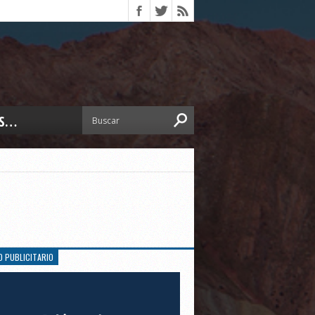
S…
ERIOR
ORTES
 PEDRO
CCIONES 2025
ISLATIVO
ISMO
TURA
O PUBLICITARIO
ERAL