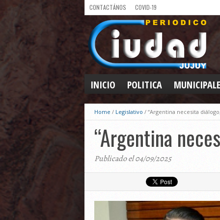
CONTACTÁNOS
COVID-19
INICIO
POLITICA
MUNICIPAL
Home
/
Legislativo
/
“Argentina necesita diálog
“Argentina neces
Publicado el 04/09/2025