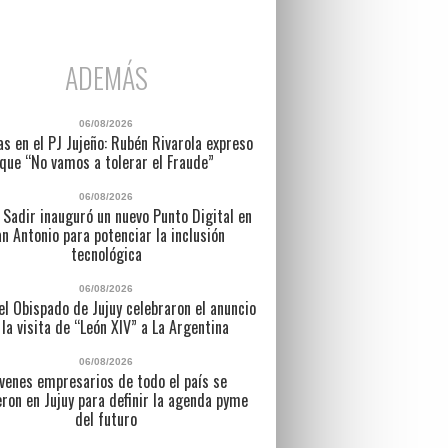
ADEMÁS
06/08/2026
as en el PJ Jujeño: Rubén Rivarola expreso
que “No vamos a tolerar el Fraude”
06/08/2026
 Sadir inauguró un nuevo Punto Digital en
n Antonio para potenciar la inclusión
tecnológica
06/08/2026
l Obispado de Jujuy celebraron el anuncio
 la visita de “León XIV” a La Argentina
06/08/2026
venes empresarios de todo el país se
eron en Jujuy para definir la agenda pyme
del futuro