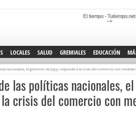
El tiempo - Tutiempo.net
-->
ES
LOCALES
SALUD
GREMIALES
EDUCACIÓN
MÁ
INT
icas nacionales, el gobierno de Jujuy responde a la crisis del comercio con medidas de
DEP
SAN
e las políticas nacionales, e
ELE
LEG
 la crisis del comercio con me
TUR
CUL
GEN