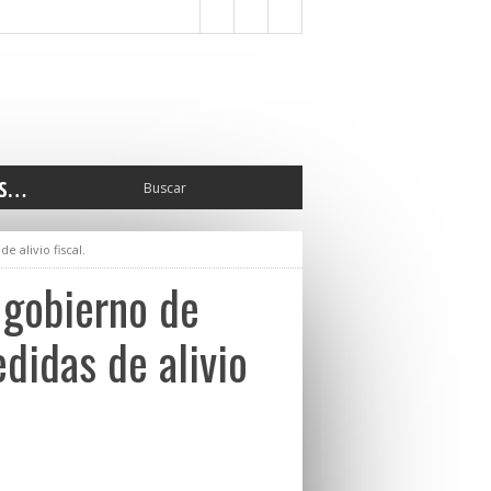
S…
ERIOR
 alivio fiscal.
ORTES
 PEDRO
l gobierno de
CCIONES 2025
ISLATIVO
didas de alivio
ISMO
TURA
ERAL