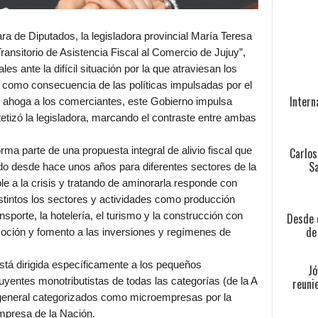
ra de Diputados, la legisladora provincial María Teresa
ransitorio de Asistencia Fiscal al Comercio de Jujuy”,
les ante la difícil situación por la que atraviesan los
 como consecuencia de las políticas impulsadas por el
Intern
n ahoga a los comerciantes, este Gobierno impulsa
ntetizó la legisladora, marcando el contraste entre ambas
Carlos
ma parte de una propuesta integral de alivio fiscal que
Sa
ndo desde hace unos años para diferentes sectores de la
e a la crisis y tratando de aminorarla responde con
istintos los sectores y actividades como producción
Desde e
nsporte, la hotelería, el turismo y la construcción con
de
oción y fomento a las inversiones y regímenes de
está dirigida específicamente a los pequeños
Jó
reuni
uyentes monotributistas de todas las categorías (de la A
n general categorizados como microempresas por la
mpresa de la Nación.