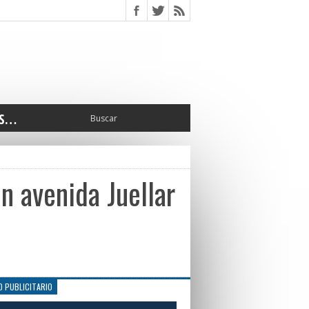
S…
ERIOR
ORTES
 PEDRO
n avenida Juellar
CCIONES 2025
ISLATIVO
ISMO
TURA
ERAL
O PUBLICITARIO