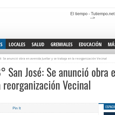
El tiempo - Tutiempo.net
-->
ES
LOCALES
SALUD
GREMIALES
EDUCACIÓN
MÁ
INT
é: Se anunció obra en avenida Juellar y se trabaja en la reorganización Vecinal
DEP
SAN
B° San José: Se anunció obra e
ELE
LEG
a reorganización Vecinal
TUR
CUL
GEN
ESPACI
Pin It