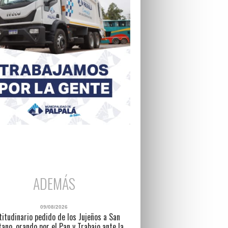
ADEMÁS
09/08/2026
titudinario pedido de los Jujeños a San
ano, orando por el Pan y Trabajo ante la