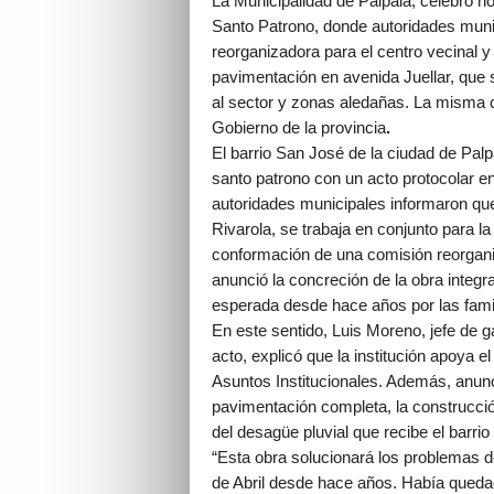
La Municipalidad de Palpalá, celebró hoy
Santo Patrono, donde autoridades muni
reorganizadora para el centro vecinal y
pavimentación en avenida Juellar, que 
al sector y zonas aledañas. La misma cu
Gobierno de la provincia
.
El barrio San José de la ciudad de Palp
santo patrono con un acto protocolar en
autoridades municipales informaron qu
Rivarola, se trabaja en conjunto para la
conformación de una comisión reorgani
anunció la concreción de la obra integr
esperada desde hace años por las famil
En este sentido, Luis Moreno, jefe de g
acto, explicó que la institución apoya e
Asuntos Institucionales. Además, anunció
pavimentación completa, la construcció
del desagüe pluvial que recibe el barri
“Esta obra solucionará los problemas d
de Abril desde hace años. Había quedad