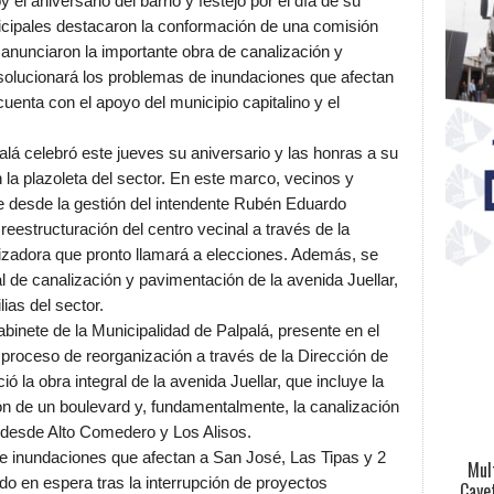
 el aniversario del barrio y festejo por el día de su
cipales destacaron la conformación de una comisión
 anunciaron la importante obra de canalización y
solucionará los problemas de inundaciones que afectan
enta con el apoyo del municipio capitalino y el
alá celebró este jueves su aniversario y las honras a su
 la plazoleta del sector. En este marco, vecinos y
e desde la gestión del intendente Rubén Eduardo
 reestructuración del centro vecinal a través de la
zadora que pronto llamará a elecciones. Además, se
al de canalización y pavimentación de la avenida Juellar,
ias del sector.
abinete de la Municipalidad de Palpalá, presente en el
l proceso de reorganización a través de la Dirección de
 la obra integral de la avenida Juellar, que incluye la
n de un boulevard y, fundamentalmente, la canalización
o desde Alto Comedero y Los Alisos.
e inundaciones que afectan a San José, Las Tipas y 2
Mul
o en espera tras la interrupción de proyectos
Cayet