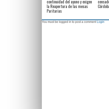
continuidad del ayuno y exigen
censado
la Reapertura de las mesas
Córdob
Paritarias
You must be logged in to post a comment
Login