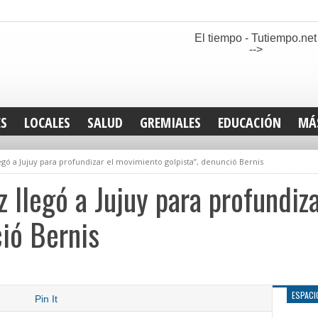
El tiempo - Tutiempo.net
-->
ES
LOCALES
SALUD
GREMIALES
EDUCACIÓN
MÁ
INT
egó a Jujuy para profundizar el movimiento golpista”, denunció Bernis
DEP
SAN
z llegó a Jujuy para profundiz
ELE
LEG
ció Bernis
TUR
CUL
GEN
ESPACI
Pin It