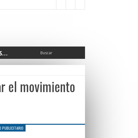
S…
ERIOR
ORTES
 PEDRO
ar el movimiento
CCIONES 2025
ISLATIVO
ISMO
TURA
ERAL
O PUBLICITARIO