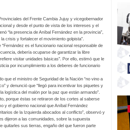
Provinciales del Frente Cambia Jujuy y vicegobernador
tucional y desde el punto de vista de los intereses y el
denó “la presencia de Aníbal Fernández en la provincia”,
la crisis y fortalecer el movimiento golpista”.
ue “Fernández es el funcionario nacional responsable de
ecuencia, debería ocuparse de garantizar la libre
refiere visitar unidades básicas”. Por ello, estimó que le
sticia por incumplimiento a los deberes de funcionario
o que el ministro de Seguridad de la Nación “no vino a
co” y denunció que “llegó para incentivar los piquetes y
la logística del malón por la paz que están armando”.
 porque éstas se retiraron de los cortes al saberse
mo y el gobierno nacional que Aníbal Fernández
itarios de la Izquierda abocados al conflicto”, observó y
es dijeron a las comunidades, sobre la supuesta
e quitarles sus tierras, engaño del que fueron parte