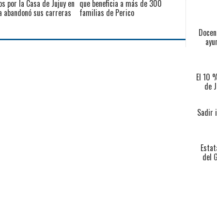
s por la Casa de Jujuy en
que beneficia a más de 300
a abandonó sus carreras
familias de Perico
Docent
ayu
El 10 
de J
Sadir 
Estat
del 