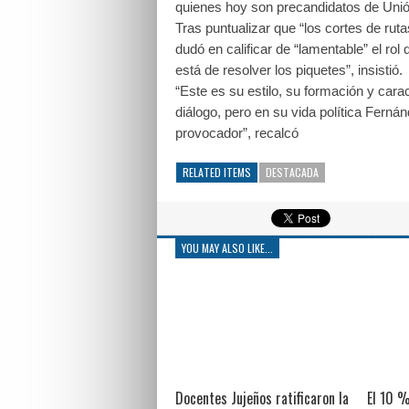
quienes hoy son precandidatos de Unión p
Tras puntualizar que “los cortes de ruta
dudó en calificar de “lamentable” el ro
está de resolver los piquetes”, insistió.
“Este es su estilo, su formación y carac
diálogo, pero en su vida política Fern
provocador”, recalcó
RELATED ITEMS
DESTACADA
YOU MAY ALSO LIKE...
Docentes Jujeños ratificaron la
El 10 %