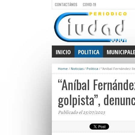
CONTACTÁNOS
COVID-19
INICIO
POLITICA
MUNICIPAL
Home
/
Noticias
/
Politica
/
“Aníbal Fernández ll
“Aníbal Fernánde
golpista”, denun
Publicado el 25/07/2023